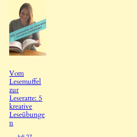
Vom
Lesemuffel
zur
Leseratte: 5
kreative
Leseübunge
n
Juli 27,