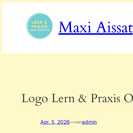
Zum
Inhalt
Maxi Aissat
springen
Logo Lern & Praxis O
Apr. 5, 2026
—
admin
von