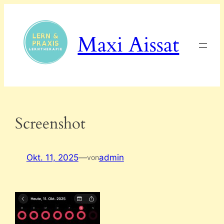
Zum
Inhalt
springen
Maxi Aissat
Screenshot
Okt. 11, 2025
—
admin
von