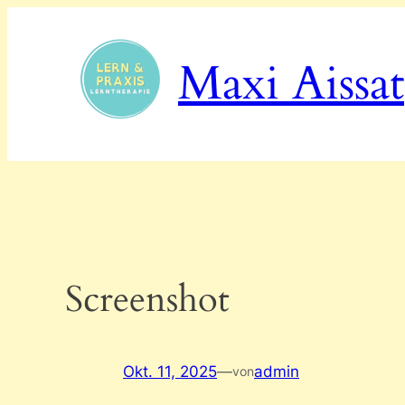
Zum
Inhalt
Maxi Aissat
springen
Screenshot
Okt. 11, 2025
—
admin
von